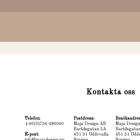
Kontakta oss
Telefon:
Postdress:
Besöksadres
+46(0)734-486040
Maja Design AB
Maja Desig
Bartilsgatan 3A
Bartilsgata
E-post:
451 31 Uddevalla
451 31 Udde
info@majadesign.nu
Sverige
Sverige