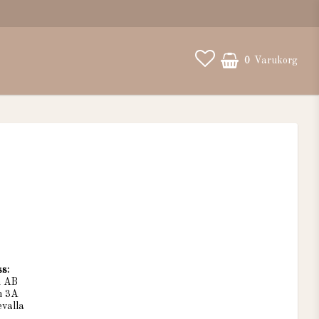
0
Varukorg
s:
n AB
n 3A
valla